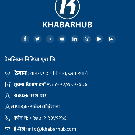
पेभलियन मिडिया प्रा.लि
ठेगाना:
याक एण्ड यति मार्ग, दरवारमार्ग
१२२२/०७५-०७६
सूचना विभाग दर्ता नं. :
अध्यक्ष:
नरेश श्रेष्ठ
सम्पादक:
संकेत कोईराला
फोन नं:
+९७७-१-५३४९१५८
ई-मेल:
info@khabarhub.com