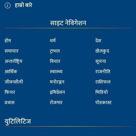
हाम्रो बारे
साइट नेविगेशन
होम
धर्म
देश
समाचार
ट्राभल
खेलकुद
अन्तर्राष्ट्रिय
विचार
सूचना
आर्थिक
स्वास्थ्य
राजनीति
जीवनशैली
मनोरञ्जन
राशिफल
फिचर
इमिग्रेसन
भिडियो
प्रवास
रोजगार
पोडकास्ट
युटिलिटिज