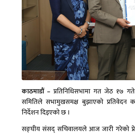
काठमाडौं –
प्रतिनिधिसभामा गत जेठ १७ गते उ
समितिले सभामुखसमक्ष बुझाएको प्रतिवेदन 
निर्देशन दिइएको छ ।
सङ्घीय संसद् सचिवालयले आज जारी गरेको प्रे