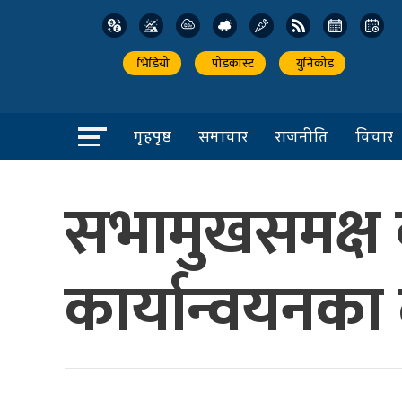
भिडियो
पोडकास्ट
युनिकोड
गृहपृष्ठ
समाचार
राजनीति
विचार
सभामुखसमक्ष ब
कार्यान्वयनका