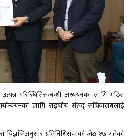
त्पन्न परिस्थितिसम्बन्धी अध्ययनका लागि गठित
कार्यान्वयनका लागि सङ्घीय संसद् सचिवालयलाई
स विज्ञप्तिअनुसार प्रतिनिधिसभाको जेठ १७ गतेको