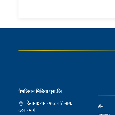
पेभलियन मिडिया प्रा.लि
ठेगाना:
याक एण्ड यति मार्ग,
होम
दरवारमार्ग