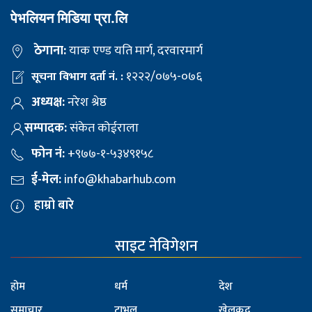
पेभलियन मिडिया प्रा.लि
ठेगाना:
याक एण्ड यति मार्ग, दरवारमार्ग
१२२२/०७५-०७६
सूचना विभाग दर्ता नं. :
अध्यक्ष:
नरेश श्रेष्ठ
सम्पादक:
संकेत कोईराला
फोन नं:
+९७७-१-५३४९१५८
ई-मेल:
info@khabarhub.com
हाम्रो बारे
साइट नेविगेशन
होम
धर्म
देश
समाचार
ट्राभल
खेलकुद