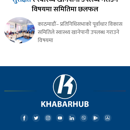
विषयमा समितिमा छलफल
काठमाडौं– प्रतिनिधिसभाको पूर्वाधार विकास
समितिले स्वास्थ्य खानेपानी उपलब्ध गराउने
विषयमा