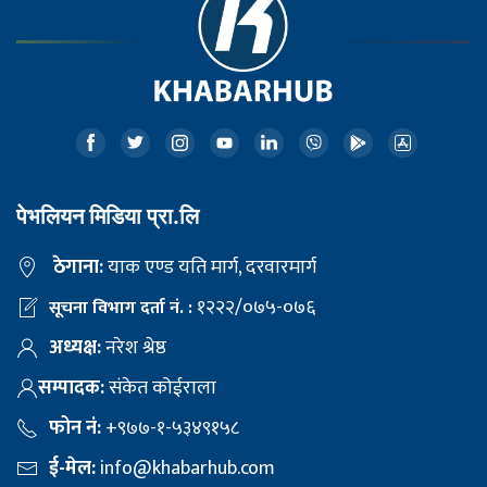
पेभलियन मिडिया प्रा.लि
ठेगाना:
याक एण्ड यति मार्ग, दरवारमार्ग
१२२२/०७५-०७६
सूचना विभाग दर्ता नं. :
अध्यक्ष:
नरेश श्रेष्ठ
सम्पादक:
संकेत कोईराला
फोन नं:
+९७७-१-५३४९१५८
ई-मेल:
info@khabarhub.com