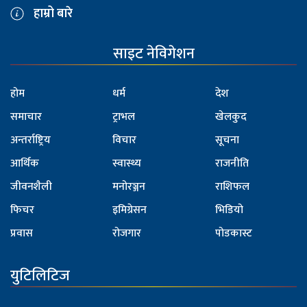
हाम्रो बारे
साइट नेविगेशन
होम
धर्म
देश
समाचार
ट्राभल
खेलकुद
अन्तर्राष्ट्रिय
विचार
सूचना
आर्थिक
स्वास्थ्य
राजनीति
जीवनशैली
मनोरञ्जन
राशिफल
फिचर
इमिग्रेसन
भिडियो
प्रवास
रोजगार
पोडकास्ट
युटिलिटिज