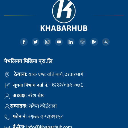
पेभलियन मिडिया प्रा.लि
ठेगाना:
याक एण्ड यति मार्ग, दरवारमार्ग
१२२२/०७५-०७६
सूचना विभाग दर्ता नं. :
अध्यक्ष:
नरेश श्रेष्ठ
सम्पादक:
संकेत कोईराला
फोन नं:
+९७७-१-५३४९१५८
ई-मेल:
info@khabarhub.com