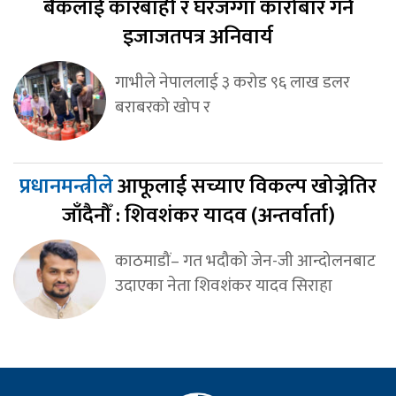
बैंकलाई कारबाही र घरजग्गा कारोबार गर्न
इजाजतपत्र अनिवार्य
गाभीले नेपाललाई ३ करोड ९६ लाख डलर
बराबरको खोप र
प्रधानमन्त्रीले
आफूलाई सच्याए विकल्प खोज्नेतिर
जाँदैनौँ : शिवशंकर यादव (अन्तर्वार्ता)
काठमाडौं– गत भदौको जेन-जी आन्दोलनबाट
उदाएका नेता शिवशंकर यादव सिराहा