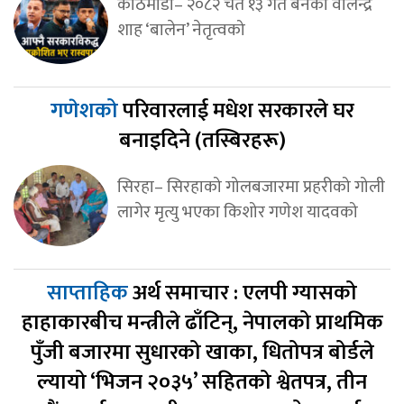
काठमाडौं– २०८२ चैत १३ गते बनेको वालेन्द्र
शाह ‘बालेन’ नेतृत्वको
गणेशको
परिवारलाई मधेश सरकारले घर
बनाइदिने (तस्बिरहरू)
सिरहा– सिरहाको गोलबजारमा प्रहरीको गोली
लागेर मृत्यु भएका किशोर गणेश यादवको
साप्ताहिक
अर्थ समाचार : एलपी ग्यासको
हाहाकारबीच मन्त्रीले ढाँटिन्, नेपालको प्राथमिक
पुँजी बजारमा सुधारको खाका, धितोपत्र बोर्डले
ल्यायो ‘भिजन २०३५’ सहितको श्वेतपत्र, तीन