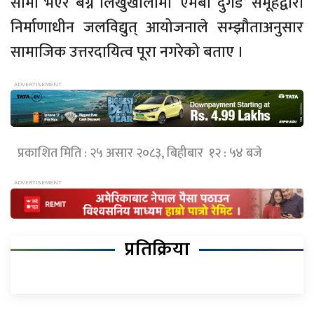
सीमा भएर बग्ने लिखुखोलामा ‘एमबी दुगड’ समूहद्वारा
निर्माणाधीन जलविद्युत् आयोजनाले सम्झौताअनुसार
सामाजिक उत्तरदायित्व पूरा नगरेको बताए ।
प्रकाशित मिति : २५ असार २०८३, बिहीबार १२ : ५४ बजे
प्रतिक्रिया