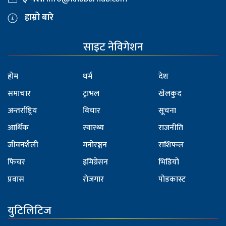
हाम्रो बारे
साइट नेविगेशन
होम
धर्म
देश
समाचार
ट्राभल
खेलकुद
अन्तर्राष्ट्रिय
विचार
सूचना
आर्थिक
स्वास्थ्य
राजनीति
जीवनशैली
मनोरञ्जन
राशिफल
फिचर
इमिग्रेसन
भिडियो
प्रवास
रोजगार
पोडकास्ट
युटिलिटिज