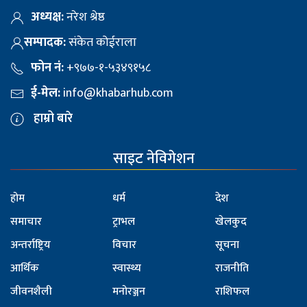
अध्यक्ष:
नरेश श्रेष्ठ
सम्पादक:
संकेत कोईराला
फोन नं:
+९७७-१-५३४९१५८
ई-मेल:
info@khabarhub.com
हाम्रो बारे
साइट नेविगेशन
होम
धर्म
देश
समाचार
ट्राभल
खेलकुद
अन्तर्राष्ट्रिय
विचार
सूचना
आर्थिक
स्वास्थ्य
राजनीति
जीवनशैली
मनोरञ्जन
राशिफल