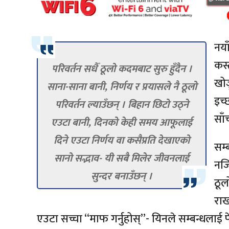
नया
कस्
परिवर्तन सधैँ ठूलो कदमबाट सुरु हुँदैन ।
खोज
साना-साना बानी, निर्णय र प्रयासले नै ठूलो
इच
परिवर्तन ल्याउँछन् । बिहान छिटो उठ्ने
साँ
एउटा बानी, दिनको केही समय आफूलाई
दिने एउटा निर्णय वा कसैप्रति देखाएको
सम्
सानो सद्भाव- यी सबै मिलेर जीवनलाई
नजि
सुन्दर बनाउँछन् ।
ठूल
राख
एउटा सच्चा “माफ गर्नुहोस्”- यिनले सम्बन्धलाई