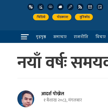
भिडियो
पोडकास्ट
युनिकोड
गृहपृष्ठ
समाचार
राजनीति
विचार
नयाँ वर्षः समय
आदर्श पोख्रेल
१ बैशाख २०८३, मंगलबार