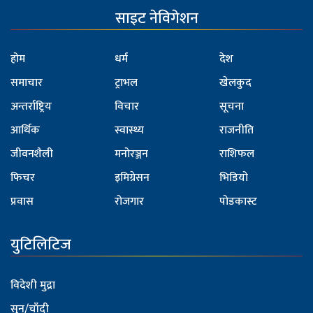
साइट नेविगेशन
होम
धर्म
देश
समाचार
ट्राभल
खेलकुद
अन्तर्राष्ट्रिय
विचार
सूचना
आर्थिक
स्वास्थ्य
राजनीति
जीवनशैली
मनोरञ्जन
राशिफल
फिचर
इमिग्रेसन
भिडियो
प्रवास
रोजगार
पोडकास्ट
युटिलिटिज
विदेशी मुद्रा
सुन/चाँदी