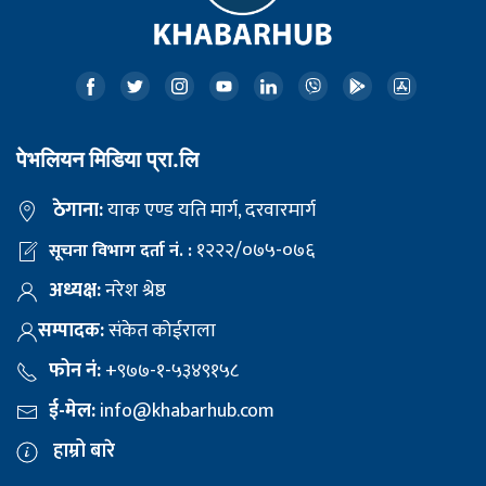
पेभलियन मिडिया प्रा.लि
ठेगाना:
याक एण्ड यति मार्ग, दरवारमार्ग
१२२२/०७५-०७६
सूचना विभाग दर्ता नं. :
अध्यक्ष:
नरेश श्रेष्ठ
सम्पादक:
संकेत कोईराला
फोन नं:
+९७७-१-५३४९१५८
ई-मेल:
info@khabarhub.com
हाम्रो बारे