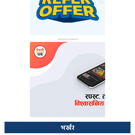
भर्खर