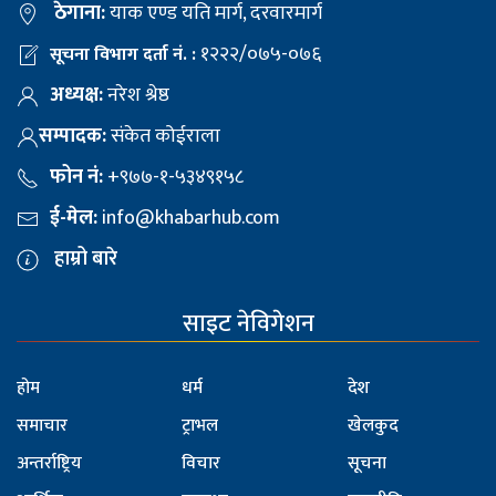
ठेगाना:
याक एण्ड यति मार्ग, दरवारमार्ग
१२२२/०७५-०७६
सूचना विभाग दर्ता नं. :
अध्यक्ष:
नरेश श्रेष्ठ
सम्पादक:
संकेत कोईराला
फोन नं:
+९७७-१-५३४९१५८
ई-मेल:
info@khabarhub.com
हाम्रो बारे
साइट नेविगेशन
होम
धर्म
देश
समाचार
ट्राभल
खेलकुद
अन्तर्राष्ट्रिय
विचार
सूचना