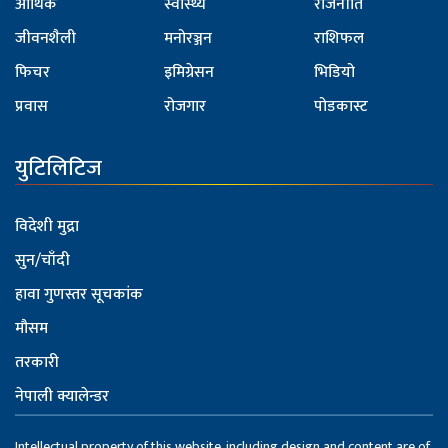
आर्थिक
स्वास्थ्य
राजनीति
जीवनशैली
मनोरञ्जन
राशिफल
फिचर
इमिग्रेसन
भिडियो
प्रवास
रोजगार
पोडकास्ट
युटिलिटिज
विदेशी मुद्रा
सुन/चाँदी
हावा गुणस्तर सूचकांक
मौसम
तरकारी
नेपाली क्यालेन्डर
Intellectual property of this website, including design and content are of