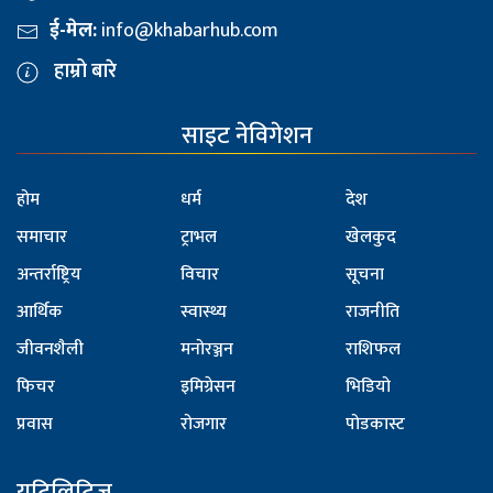
ई-मेल:
info@khabarhub.com
हाम्रो बारे
साइट नेविगेशन
होम
धर्म
देश
समाचार
ट्राभल
खेलकुद
अन्तर्राष्ट्रिय
विचार
सूचना
आर्थिक
स्वास्थ्य
राजनीति
जीवनशैली
मनोरञ्जन
राशिफल
फिचर
इमिग्रेसन
भिडियो
प्रवास
रोजगार
पोडकास्ट
युटिलिटिज