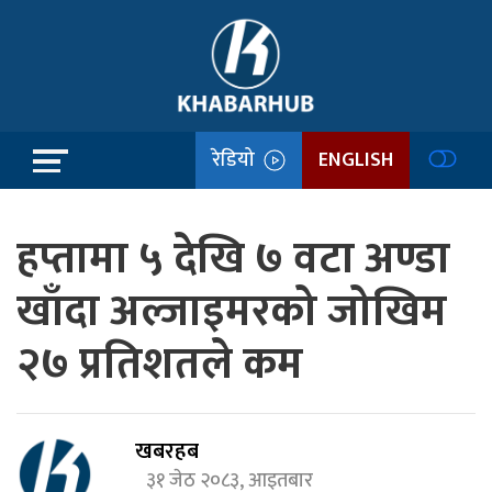
रेडियो
ENGLISH
हप्तामा ५ देखि ७ वटा अण्डा
खाँदा अल्जाइमरको जोखिम
२७ प्रतिशतले कम
खबरहब
३१ जेठ २०८३, आइतबार