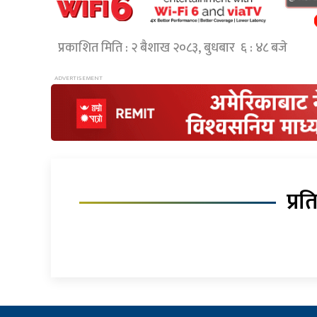
प्रकाशित मिति : २ बैशाख २०८३, बुधबार ६ : ४८ बजे
प्रत