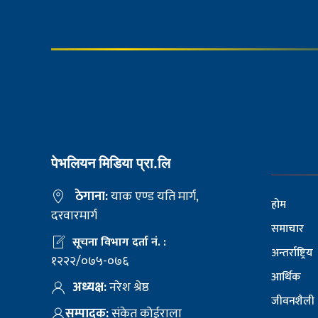
पेभलियन मिडिया प्रा.लि
ठेगाना:
याक एण्ड यति मार्ग,
होम
दरवारमार्ग
समाचार
सूचना विभाग दर्ता नं. :
अन्तर्राष्ट्रिय
१२२२/०७५-०७६
आर्थिक
अध्यक्ष:
नरेश श्रेष्ठ
जीवनशैली
सम्पादक:
संकेत कोईराला