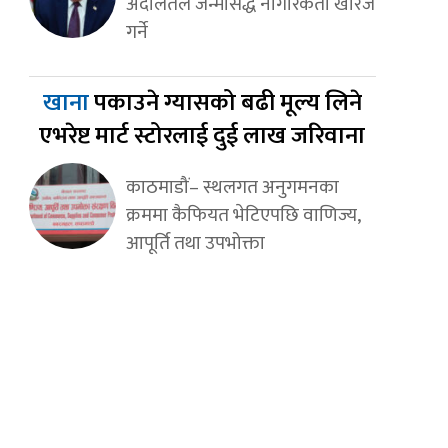
अदालतले जन्मसिद्ध नागरिकता खारेज
गर्ने
खाना
पकाउने ग्यासको बढी मूल्य लिने
एभरेष्ट मार्ट स्टोरलाई दुई लाख जरिवाना
काठमाडौं– स्थलगत अनुगमनका
क्रममा कैफियत भेटिएपछि वाणिज्य,
आपूर्ति तथा उपभोक्ता