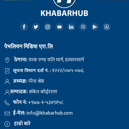
पेभलियन मिडिया प्रा.लि
ठेगाना:
याक एण्ड यति मार्ग, दरवारमार्ग
१२२२/०७५-०७६
सूचना विभाग दर्ता नं. :
अध्यक्ष:
नरेश श्रेष्ठ
सम्पादक:
संकेत कोईराला
फोन नं:
+९७७-१-५३४९१५८
ई-मेल:
info@khabarhub.com
हाम्रो बारे