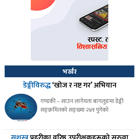
भर्खर
डेङ्गीविरुद्ध
‘खोज र नष्ट गर’ अभियान
गण्डकी – साउन लागेयता बागलुङमा डेङ्गी
सङ्क्रमितको सङ्ख्या २४१ पुगेको
सशस्त्र
प्रहरीका वरिष्ठ उपरीक्षकहरूको सरुवा