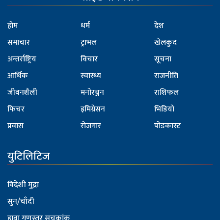
होम
धर्म
देश
समाचार
ट्राभल
खेलकुद
अन्तर्राष्ट्रिय
विचार
सूचना
आर्थिक
स्वास्थ्य
राजनीति
जीवनशैली
मनोरञ्जन
राशिफल
फिचर
इमिग्रेसन
भिडियो
प्रवास
रोजगार
पोडकास्ट
युटिलिटिज
विदेशी मुद्रा
सुन/चाँदी
हावा गुणस्तर सूचकांक