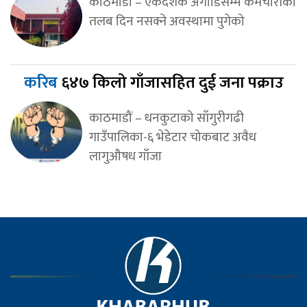
काठमाडाैं – एकदशक अगाडिसम्म कर्मचारीको
तलब दिन नसक्ने अवस्थामा पुगेको
करिब
६४७ किलो गाँजासहित दुई जना पक्राउ
काठमाडौं – धनकुटाको साँगुरीगढी
गाउँपालिका-६ भेडेटार चोकबाट अवैध
लागुऔषध गाँजा