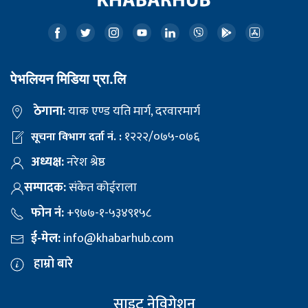
पेभलियन मिडिया प्रा.लि
ठेगाना:
याक एण्ड यति मार्ग, दरवारमार्ग
१२२२/०७५-०७६
सूचना विभाग दर्ता नं. :
अध्यक्ष:
नरेश श्रेष्ठ
सम्पादक:
संकेत कोईराला
फोन नं:
+९७७-१-५३४९१५८
ई-मेल:
info@khabarhub.com
हाम्रो बारे
साइट नेविगेशन