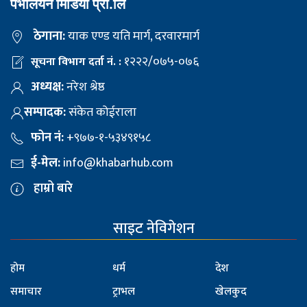
पेभलियन मिडिया प्रा.लि
ठेगाना:
याक एण्ड यति मार्ग, दरवारमार्ग
१२२२/०७५-०७६
सूचना विभाग दर्ता नं. :
अध्यक्ष:
नरेश श्रेष्ठ
सम्पादक:
संकेत कोईराला
फोन नं:
+९७७-१-५३४९१५८
ई-मेल:
info@khabarhub.com
हाम्रो बारे
साइट नेविगेशन
होम
धर्म
देश
समाचार
ट्राभल
खेलकुद