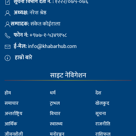
१२२२/०७५-०७६
सूचना विभाग दर्ता नं. :
अध्यक्ष:
नरेश श्रेष्ठ
सम्पादक:
संकेत कोईराला
फोन नं:
+९७७-१-५३४९१५८
ई-मेल:
info@khabarhub.com
हाम्रो बारे
साइट नेविगेशन
होम
धर्म
देश
समाचार
ट्राभल
खेलकुद
अन्तर्राष्ट्रिय
विचार
सूचना
आर्थिक
स्वास्थ्य
राजनीति
जीवनशैली
मनोरञ्जन
राशिफल