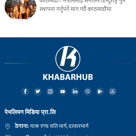
काठमाडौं– नेपाललाई सनातन हिन्दुराष्ट्र पुनः
स्थापना गर्नुपर्ने माग गर्दै काठमाडौंमा
पेभलियन मिडिया प्रा.लि
ठेगाना:
याक एण्ड यति मार्ग, दरवारमार्ग