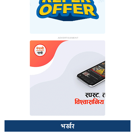
भर्खर