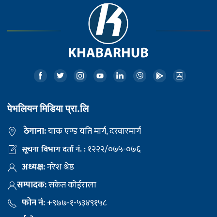
पेभलियन मिडिया प्रा.लि
ठेगाना:
याक एण्ड यति मार्ग, दरवारमार्ग
१२२२/०७५-०७६
सूचना विभाग दर्ता नं. :
अध्यक्ष:
नरेश श्रेष्ठ
सम्पादक:
संकेत कोईराला
फोन नं:
+९७७-१-५३४९१५८