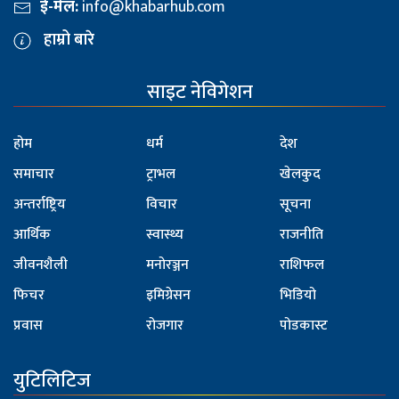
ई-मेल:
info@khabarhub.com
हाम्रो बारे
साइट नेविगेशन
होम
धर्म
देश
समाचार
ट्राभल
खेलकुद
अन्तर्राष्ट्रिय
विचार
सूचना
आर्थिक
स्वास्थ्य
राजनीति
जीवनशैली
मनोरञ्जन
राशिफल
फिचर
इमिग्रेसन
भिडियो
प्रवास
रोजगार
पोडकास्ट
युटिलिटिज