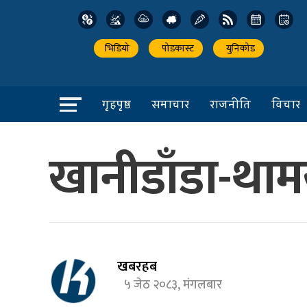
भिडियो
पोडकास्ट
युनिकोड
गृहपृष्ठ
समाचार
राजनीति
विचार
खानीडाँडा-थाम
खबरहब
५ जेठ २०८३, मंगलबार