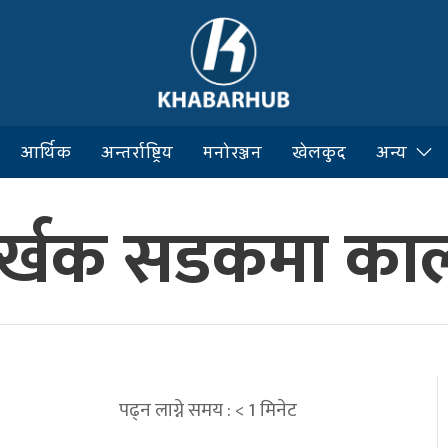
आर्थिक
अन्तर्राष्ट्रिय
मनोरञ्जन
खेलकुद
अन्य
र्खक सडकमा कालो
पढ्न लाग्ने समय :
< 1
मिनेट