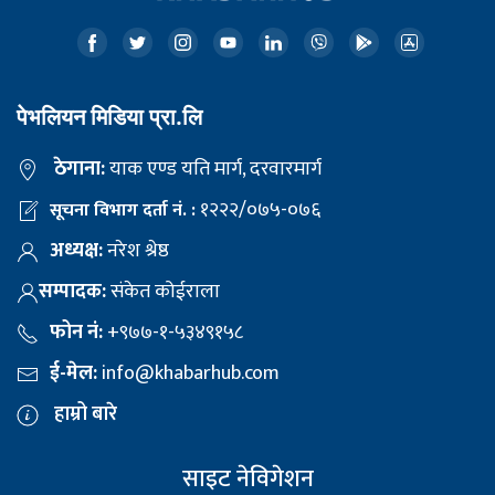
पेभलियन मिडिया प्रा.लि
ठेगाना:
याक एण्ड यति मार्ग, दरवारमार्ग
१२२२/०७५-०७६
सूचना विभाग दर्ता नं. :
अध्यक्ष:
नरेश श्रेष्ठ
सम्पादक:
संकेत कोईराला
फोन नं:
+९७७-१-५३४९१५८
ई-मेल:
info@khabarhub.com
हाम्रो बारे
साइट नेविगेशन