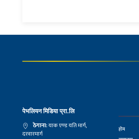
पेभलियन मिडिया प्रा.लि
ठेगाना:
याक एण्ड यति मार्ग,
होम
दरवारमार्ग