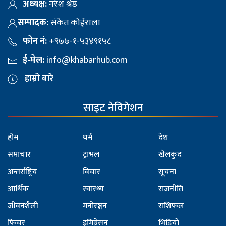
अध्यक्ष:
नरेश श्रेष्ठ
सम्पादक:
संकेत कोईराला
फोन नं:
+९७७-१-५३४९१५८
ई-मेल:
info@khabarhub.com
हाम्रो बारे
साइट नेविगेशन
होम
धर्म
देश
समाचार
ट्राभल
खेलकुद
अन्तर्राष्ट्रिय
विचार
सूचना
आर्थिक
स्वास्थ्य
राजनीति
जीवनशैली
मनोरञ्जन
राशिफल
फिचर
इमिग्रेसन
भिडियो