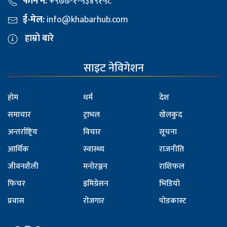
फोन नं:
+९७७-१-५३४९१५८
ई-मेल:
info@khabarhub.com
हाम्रो बारे
साइट नेविगेशन
होम
धर्म
देश
समाचार
ट्राभल
खेलकुद
अन्तर्राष्ट्रिय
विचार
सूचना
आर्थिक
स्वास्थ्य
राजनीति
जीवनशैली
मनोरञ्जन
राशिफल
फिचर
इमिग्रेसन
भिडियो
प्रवास
रोजगार
पोडकास्ट