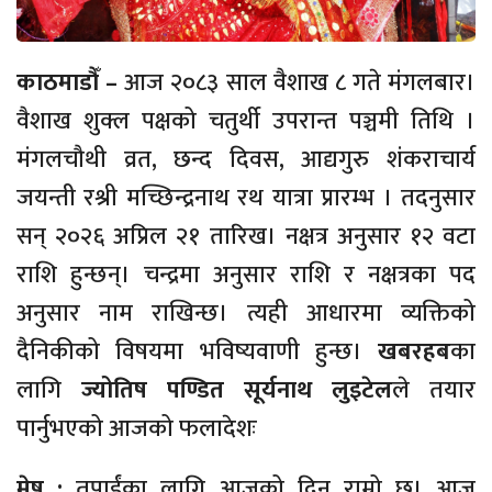
काठमाडौँ –
आज २०८३ साल वैशाख ८ गते मंगलबार।
वैशाख शुक्ल पक्षको चतुर्थी उपरान्त पञ्चमी तिथि ।
मंगलचौथी व्रत, छन्द दिवस, आद्यगुरु शंकराचार्य
जयन्ती रश्री मच्छिन्द्रनाथ रथ यात्रा प्रारम्भ । तदनुसार
सन् २०२६ अप्रिल २१ तारिख। नक्षत्र अनुसार १२ वटा
राशि हुन्छन्। चन्द्रमा अनुसार राशि र नक्षत्रका पद
अनुसार नाम राखिन्छ। त्यही आधारमा व्यक्तिको
दैनिकीको विषयमा भविष्यवाणी हुन्छ।
खबरहब
का
लागि
ज्योतिष पण्डित सूर्यनाथ लुइटेल
ले तयार
पार्नुभएको आजको फलादेशः
मेष :
तपाईंका लागि आजको दिन राम्रो छ। आज