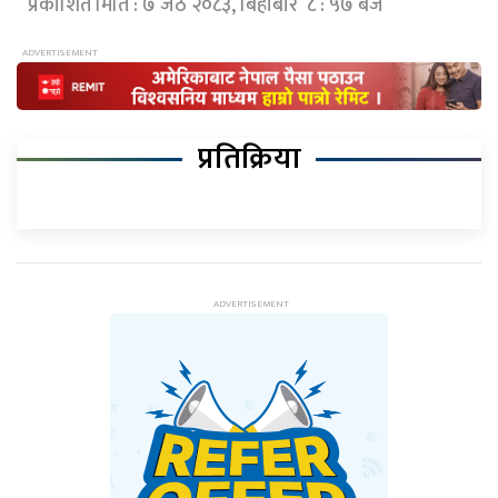
प्रकाशित मिति : ७ जेठ २०८३, बिहीबार ८ : ५७ बजे
प्रतिक्रिया