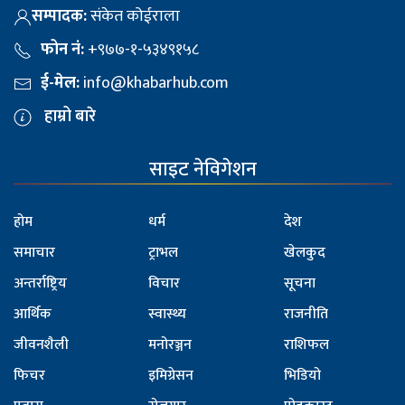
सम्पादक:
संकेत कोईराला
फोन नं:
+९७७-१-५३४९१५८
ई-मेल:
info@khabarhub.com
हाम्रो बारे
साइट नेविगेशन
होम
धर्म
देश
समाचार
ट्राभल
खेलकुद
अन्तर्राष्ट्रिय
विचार
सूचना
आर्थिक
स्वास्थ्य
राजनीति
जीवनशैली
मनोरञ्जन
राशिफल
फिचर
इमिग्रेसन
भिडियो