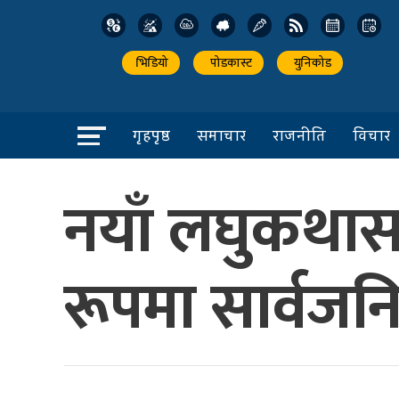
भिडियो
पोडकास्ट
युनिकोड
गृहपृष्ठ
समाचार
राजनीति
विचार
नयाँ लघुकथास
रूपमा सार्वज