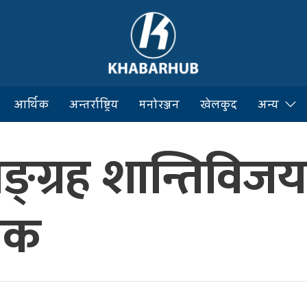
आर्थिक
अन्तर्राष्ट्रिय
मनोरञ्जन
खेलकुद
अन्य
ङ्ग्रह शान्तिवि
निक