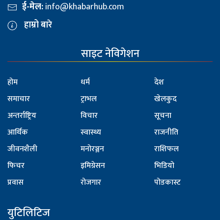
ई-मेल:
info@khabarhub.com
हाम्रो बारे
साइट नेविगेशन
होम
धर्म
देश
समाचार
ट्राभल
खेलकुद
अन्तर्राष्ट्रिय
विचार
सूचना
आर्थिक
स्वास्थ्य
राजनीति
जीवनशैली
मनोरञ्जन
राशिफल
फिचर
इमिग्रेसन
भिडियो
प्रवास
रोजगार
पोडकास्ट
युटिलिटिज