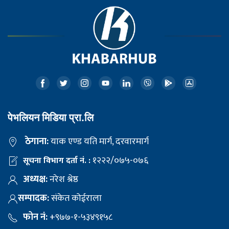
पेभलियन मिडिया प्रा.लि
ठेगाना:
याक एण्ड यति मार्ग, दरवारमार्ग
१२२२/०७५-०७६
सूचना विभाग दर्ता नं. :
अध्यक्ष:
नरेश श्रेष्ठ
सम्पादक:
संकेत कोईराला
फोन नं:
+९७७-१-५३४९१५८