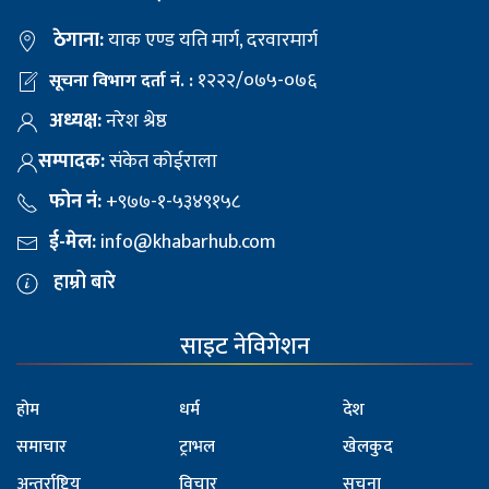
ठेगाना:
याक एण्ड यति मार्ग, दरवारमार्ग
१२२२/०७५-०७६
सूचना विभाग दर्ता नं. :
अध्यक्ष:
नरेश श्रेष्ठ
सम्पादक:
संकेत कोईराला
फोन नं:
+९७७-१-५३४९१५८
ई-मेल:
info@khabarhub.com
हाम्रो बारे
साइट नेविगेशन
होम
धर्म
देश
समाचार
ट्राभल
खेलकुद
अन्तर्राष्ट्रिय
विचार
सूचना