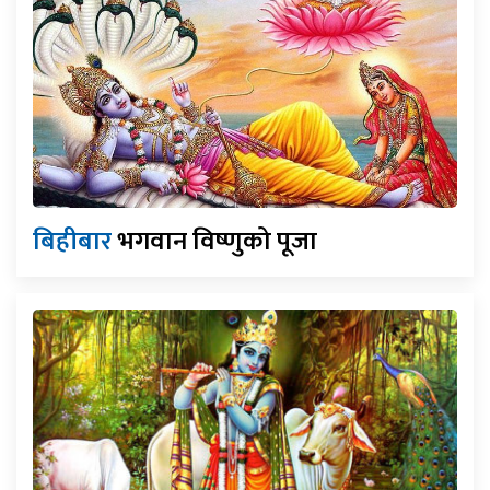
बिहीबार
भगवान विष्णुको पूजा