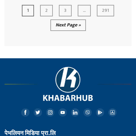
1
2
3
...
291
Next Page »
पेभलियन मिडिया प्रा.लि