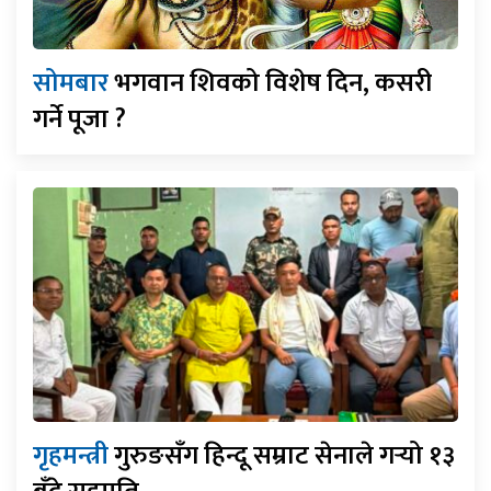
सोमबार
भगवान शिवको विशेष दिन, कसरी
गर्ने पूजा ?
गृहमन्त्री
गुरुङसँग हिन्दू सम्राट सेनाले गर्‍यो १३