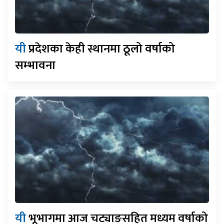
यी
प्रदेशका केही स्थानमा ठूलो वर्षाको
सम्भावना
यी
भूभागमा आज चट्याङसहित मध्यम वर्षाको