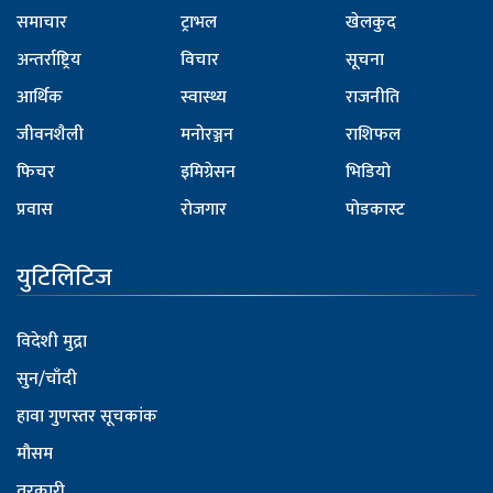
समाचार
ट्राभल
खेलकुद
अन्तर्राष्ट्रिय
विचार
सूचना
आर्थिक
स्वास्थ्य
राजनीति
जीवनशैली
मनोरञ्जन
राशिफल
फिचर
इमिग्रेसन
भिडियो
प्रवास
रोजगार
पोडकास्ट
युटिलिटिज
विदेशी मुद्रा
सुन/चाँदी
हावा गुणस्तर सूचकांक
मौसम
तरकारी