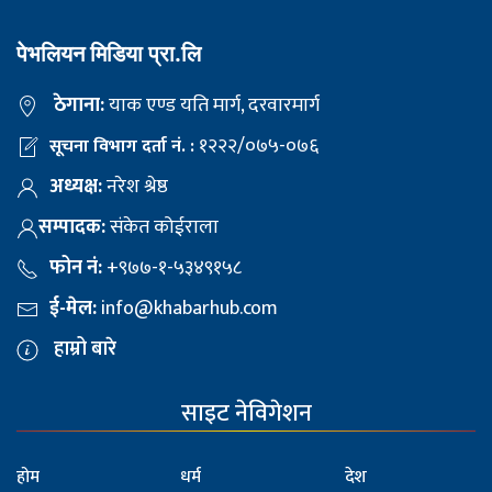
पेभलियन मिडिया प्रा.लि
ठेगाना:
याक एण्ड यति मार्ग, दरवारमार्ग
१२२२/०७५-०७६
सूचना विभाग दर्ता नं. :
अध्यक्ष:
नरेश श्रेष्ठ
सम्पादक:
संकेत कोईराला
फोन नं:
+९७७-१-५३४९१५८
ई-मेल:
info@khabarhub.com
हाम्रो बारे
साइट नेविगेशन
होम
धर्म
देश