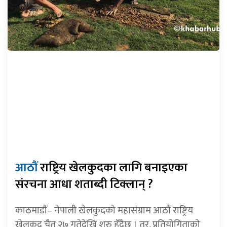
आठौं
राष्ट्रिय खेलकुदका लागि बनाइएका
संरचना आधा शताब्दी टिक्लान् ?
काठमाडौं– नेपाली खेलकुदको महासंग्राम आठौं राष्ट्रिय
खेलकुद चैत २७ गतेदेखि शुरु हुँदैछ । तर, प्रतियोगिताको