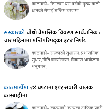
काठमाडौं– नेपालमा यस वर्षको मुख्य बाली
धानको रोपाइँ अन्तिम चरणमा
सरकारको
चौथो त्रैमासिक विवरण सार्वजनिक :
चार महिनामा मन्त्रिपरिषद्का ३८४ निर्णय
काठमाडौं– सरकारले सुशासन, प्रशासनिक
सुधार, नीति कार्यान्वयन, विकास आयोजना
अनुगमन,
काठमाडौंमा
२४ घण्टामा १८१ सवारी चालक
कारबाहीमा
काठमाडौं– काठमाडौं उपत्यका ट्राफिक प्रहरी