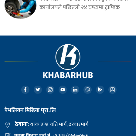
कार्यालयले पछिल्लो २४ घण्टामा ट्राफिक
पेभलियन मिडिया प्रा.लि
ठेगाना:
याक एण्ड यति मार्ग, दरवारमार्ग
१२२२/०७५-०७६
सूचना विभाग दर्ता नं. :