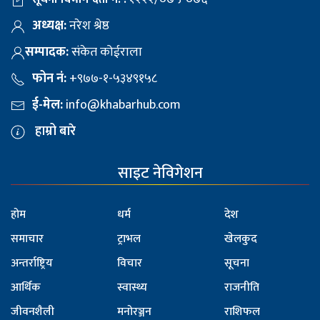
अध्यक्ष:
नरेश श्रेष्ठ
सम्पादक:
संकेत कोईराला
फोन नं:
+९७७-१-५३४९१५८
ई-मेल:
info@khabarhub.com
हाम्रो बारे
साइट नेविगेशन
होम
धर्म
देश
समाचार
ट्राभल
खेलकुद
अन्तर्राष्ट्रिय
विचार
सूचना
आर्थिक
स्वास्थ्य
राजनीति
जीवनशैली
मनोरञ्जन
राशिफल