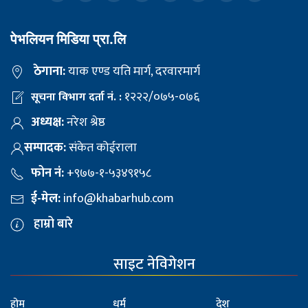
पेभलियन मिडिया प्रा.लि
ठेगाना:
याक एण्ड यति मार्ग, दरवारमार्ग
१२२२/०७५-०७६
सूचना विभाग दर्ता नं. :
अध्यक्ष:
नरेश श्रेष्ठ
सम्पादक:
संकेत कोईराला
फोन नं:
+९७७-१-५३४९१५८
ई-मेल:
info@khabarhub.com
हाम्रो बारे
साइट नेविगेशन
होम
धर्म
देश