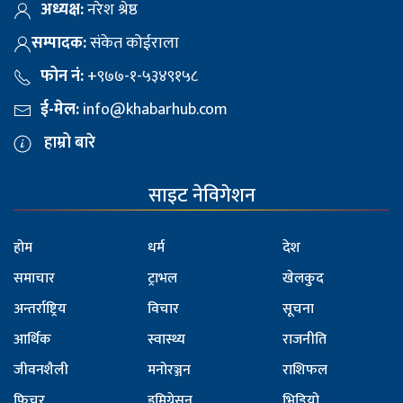
अध्यक्ष:
नरेश श्रेष्ठ
सम्पादक:
संकेत कोईराला
फोन नं:
+९७७-१-५३४९१५८
ई-मेल:
info@khabarhub.com
हाम्रो बारे
साइट नेविगेशन
होम
धर्म
देश
समाचार
ट्राभल
खेलकुद
अन्तर्राष्ट्रिय
विचार
सूचना
आर्थिक
स्वास्थ्य
राजनीति
जीवनशैली
मनोरञ्जन
राशिफल
फिचर
इमिग्रेसन
भिडियो