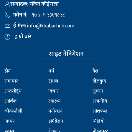
सम्पादक:
संकेत कोईराला
फोन नं:
+९७७-१-५३४९१५८
ई-मेल:
info@khabarhub.com
हाम्रो बारे
साइट नेविगेशन
होम
धर्म
देश
समाचार
ट्राभल
खेलकुद
अन्तर्राष्ट्रिय
विचार
सूचना
आर्थिक
स्वास्थ्य
राजनीति
जीवनशैली
मनोरञ्जन
राशिफल
फिचर
इमिग्रेसन
भिडियो
प्रवास
रोजगार
पोडकास्ट