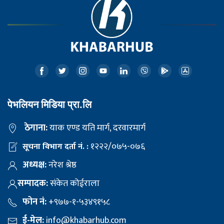
पेभलियन मिडिया प्रा.लि
ठेगाना:
याक एण्ड यति मार्ग, दरवारमार्ग
१२२२/०७५-०७६
सूचना विभाग दर्ता नं. :
अध्यक्ष:
नरेश श्रेष्ठ
सम्पादक:
संकेत कोईराला
फोन नं:
+९७७-१-५३४९१५८
ई-मेल:
info@khabarhub.com