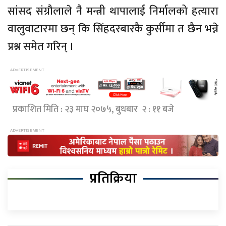
सांसद संग्रौलाले नै मन्त्री थापालाई निर्मालको हत्यारा
वालुवाटारमा छन् कि सिंहदरबारकै कुर्सीमा त छैन भन्ने
प्रश्न समेत गरिन् ।
प्रकाशित मिति : २३ माघ २०७५, बुधबार २ : ११ बजे
प्रतिक्रिया