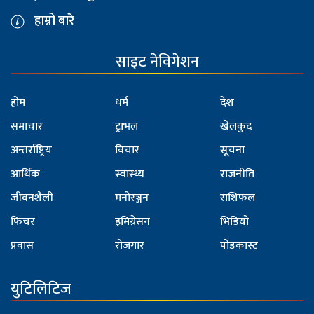
हाम्रो बारे
साइट नेविगेशन
होम
धर्म
देश
समाचार
ट्राभल
खेलकुद
अन्तर्राष्ट्रिय
विचार
सूचना
आर्थिक
स्वास्थ्य
राजनीति
जीवनशैली
मनोरञ्जन
राशिफल
फिचर
इमिग्रेसन
भिडियो
प्रवास
रोजगार
पोडकास्ट
युटिलिटिज