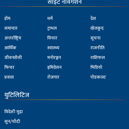
साइट नेविगेशन
होम
धर्म
देश
समाचार
ट्राभल
खेलकुद
अन्तर्राष्ट्रिय
विचार
सूचना
आर्थिक
स्वास्थ्य
राजनीति
जीवनशैली
मनोरञ्जन
राशिफल
फिचर
इमिग्रेसन
भिडियो
प्रवास
रोजगार
पोडकास्ट
युटिलिटिज
विदेशी मुद्रा
सुन/चाँदी