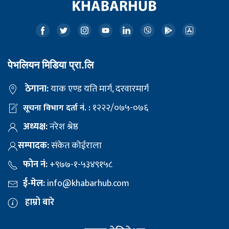
पेभलियन मिडिया प्रा.लि
ठेगाना:
याक एण्ड यति मार्ग, दरवारमार्ग
१२२२/०७५-०७६
सूचना विभाग दर्ता नं. :
अध्यक्ष:
नरेश श्रेष्ठ
सम्पादक:
संकेत कोईराला
फोन नं:
+९७७-१-५३४९१५८
ई-मेल:
info@khabarhub.com
हाम्रो बारे