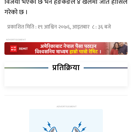
विजयी भएको छ भने हङकङले ४ खेलमा जीत हासिल
गरेको छ ।
प्रकाशित मिति : १९ आश्विन २०७६, आइतबार ८ : ३६ बजे
प्रतिक्रिया