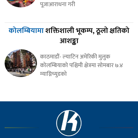
पूजाआराधना गरी
कोलम्बियामा
शक्तिशाली भूकम्प, ठूलो क्षतिको
आशङ्का
काठमाडौं- ल्याटिन अमेरिकी मुलुक
कोलम्बियाको पश्चिमी क्षेत्रमा सोमबार ७.४
म्याग्निच्युडको