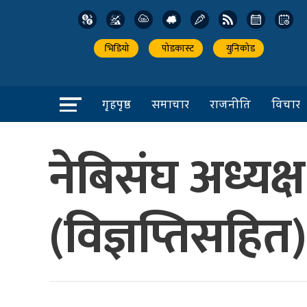
भिडियो
पोडकास्ट
युनिकोड
गृहपृष्ठ
समाचार
राजनीति
विचार
नेबिसंघ अध्यक्
(विज्ञप्तिसहित)