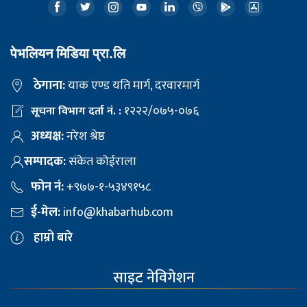
पेभलियन मिडिया प्रा.लि
ठेगाना:
याक एण्ड यति मार्ग, दरवारमार्ग
१२२२/०७५-०७६
सूचना विभाग दर्ता नं. :
अध्यक्ष:
नरेश श्रेष्ठ
सम्पादक:
संकेत कोईराला
फोन नं:
+९७७-१-५३४९१५८
ई-मेल:
info@khabarhub.com
हाम्रो बारे
साइट नेविगेशन