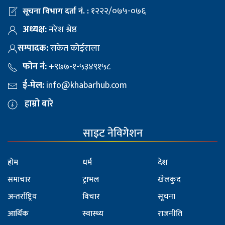
१२२२/०७५-०७६
सूचना विभाग दर्ता नं. :
अध्यक्ष:
नरेश श्रेष्ठ
सम्पादक:
संकेत कोईराला
फोन नं:
+९७७-१-५३४९१५८
ई-मेल:
info@khabarhub.com
हाम्रो बारे
साइट नेविगेशन
होम
धर्म
देश
समाचार
ट्राभल
खेलकुद
अन्तर्राष्ट्रिय
विचार
सूचना
आर्थिक
स्वास्थ्य
राजनीति