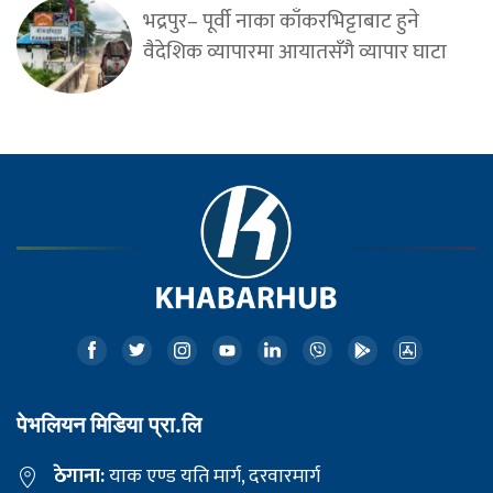
भद्रपुर– पूर्वी नाका काँकरभिट्टाबाट हुने
वैदेशिक व्यापारमा आयातसँगै व्यापार घाटा
पेभलियन मिडिया प्रा.लि
ठेगाना:
याक एण्ड यति मार्ग, दरवारमार्ग