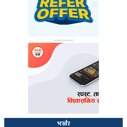
भर्खर