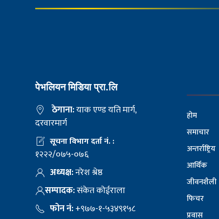
पेभलियन मिडिया प्रा.लि
ठेगाना:
याक एण्ड यति मार्ग,
होम
दरवारमार्ग
समाचार
सूचना विभाग दर्ता नं. :
अन्तर्राष्ट्रिय
१२२२/०७५-०७६
आर्थिक
अध्यक्ष:
नरेश श्रेष्ठ
जीवनशैली
सम्पादक:
संकेत कोईराला
फिचर
फोन नं:
+९७७-१-५३४९१५८
प्रवास