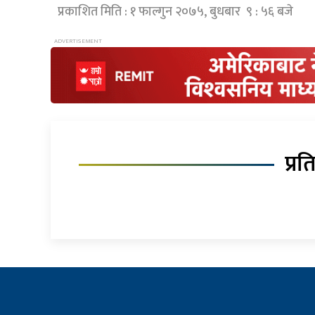
प्रकाशित मिति : १ फाल्गुन २०७५, बुधबार ९ : ५६ बजे
प्रत