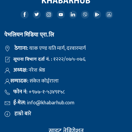
पेभलियन मिडिया प्रा.लि
ठेगाना:
याक एण्ड यति मार्ग, दरवारमार्ग
१२२२/०७५-०७६
सूचना विभाग दर्ता नं. :
अध्यक्ष:
नरेश श्रेष्ठ
सम्पादक:
संकेत कोईराला
फोन नं:
+९७७-१-५३४९१५८
ई-मेल:
info@khabarhub.com
हाम्रो बारे
साइट नेविगेशन