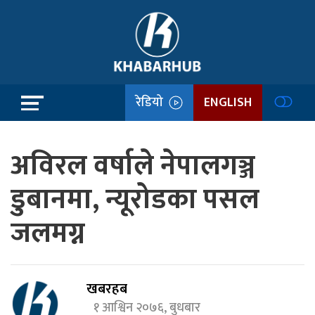
रेडियो
ENGLISH
अविरल वर्षाले नेपालगञ्ज
डुबानमा, न्यूरोडका पसल
जलमग्न
खबरहब
१ आश्विन २०७६, बुधबार