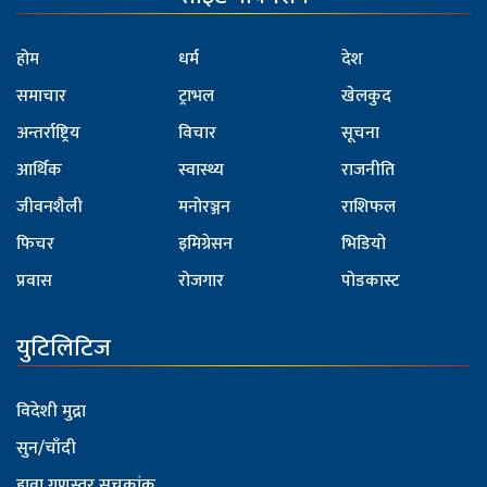
होम
धर्म
देश
समाचार
ट्राभल
खेलकुद
अन्तर्राष्ट्रिय
विचार
सूचना
आर्थिक
स्वास्थ्य
राजनीति
जीवनशैली
मनोरञ्जन
राशिफल
फिचर
इमिग्रेसन
भिडियो
प्रवास
रोजगार
पोडकास्ट
युटिलिटिज
विदेशी मुद्रा
सुन/चाँदी
हावा गुणस्तर सूचकांक