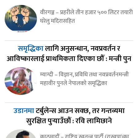
वीरगञ्ज – प्रहरीले तीन हजार ५०० लिटर तयारी
घरेलु मदिरासहित
समृद्धिका
लागि अनुसन्धान, नवप्रवर्तन र
आविष्कारलाई प्राथमिकता दिएका छौँ : मन्त्री पुन
म्याग्दी – विज्ञान, प्रविधि तथा नवप्रवर्तनमन्त्री
महावीर पुनले नेपालको समृद्धिका
उडानमा
टर्बुलेन्स आउन सक्छ, तर गन्तव्यमा
सुरक्षित पुर्‍याउँछौं : रवि लामिछाने
काठमाडौं – राष्ट्रिय स्वतन्त्र पार्टी (रास्वपा)का