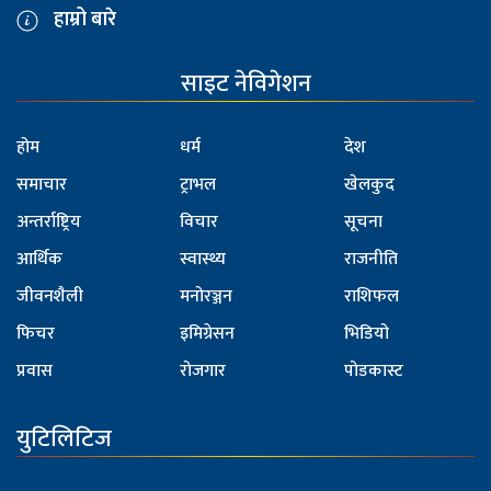
हाम्रो बारे
साइट नेविगेशन
होम
धर्म
देश
समाचार
ट्राभल
खेलकुद
अन्तर्राष्ट्रिय
विचार
सूचना
आर्थिक
स्वास्थ्य
राजनीति
जीवनशैली
मनोरञ्जन
राशिफल
फिचर
इमिग्रेसन
भिडियो
प्रवास
रोजगार
पोडकास्ट
युटिलिटिज