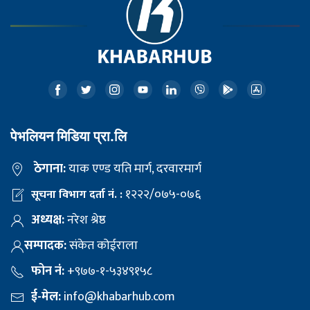
पेभलियन मिडिया प्रा.लि
ठेगाना:
याक एण्ड यति मार्ग, दरवारमार्ग
१२२२/०७५-०७६
सूचना विभाग दर्ता नं. :
अध्यक्ष:
नरेश श्रेष्ठ
सम्पादक:
संकेत कोईराला
फोन नं:
+९७७-१-५३४९१५८
ई-मेल:
info@khabarhub.com