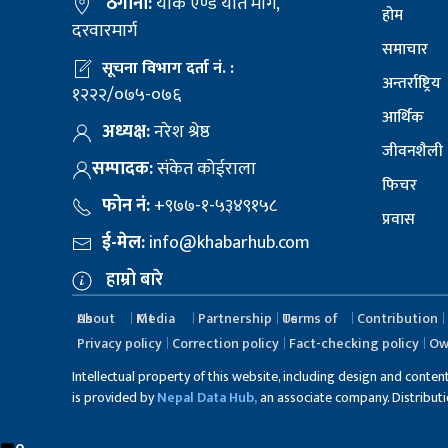
ठेगाना:
याक एण्ड यति मार्ग,
होम
दरवारमार्ग
समाचार
सूचना विभाग दर्ता नं. :
अन्तर्राष्ट्रिय
१२२२/०७५-०७६
आर्थिक
अध्यक्ष:
नरेश श्रेष्ठ
जीवनशैली
सम्पादक:
संकेत कोईराला
फिचर
फोन नं:
+९७७-१-५३४९१५८
प्रवास
ई-मेल:
info@khabarhub.com
हाम्रो बारे
About Us
Media Kit
Partnership
Terms of Us
Contribution
Privacy policy
Correction policy
Fact-checking policy
Ow
Intellectual property of this website, including design and conten
is provided by
Nepal Data Hub,
an associate company. Distribution