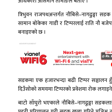
अधिकारी आसमान तामाङले बताए ।
त्रिभुवन राजपथअन्तर्गत नौबिसे–नागढुङ्गा स
सामान बोकेका गाडी र टिप्परलाई राति नौ बजे
बनाइएको छ ।
सडकमा एक हजारभन्दा बढी टिप्पर सञ्चालन 
दिउँसोको समयमा टिप्परको प्रवेशमा रोक लगाइन
बाटो साँघुरो भएकाले नौबिसे–नागढुङ्गा सडक
प्रहरी परिचालन गरी सडक खुला गरिने प्रजिअ ताम