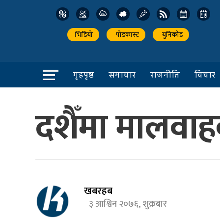
भिडियो
पोडकास्ट
युनिकोड
गृहपृष्ठ
समाचार
राजनीति
विचार
दशैँमा मालवा
खबरहब
३ आश्विन २०७६, शुक्रबार