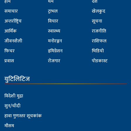
होम
धर्म
देश
समाचार
ट्राभल
खेलकुद
अन्तर्राष्ट्रिय
विचार
सूचना
आर्थिक
स्वास्थ्य
राजनीति
जीवनशैली
मनोरञ्जन
राशिफल
फिचर
इमिग्रेसन
भिडियो
प्रवास
रोजगार
पोडकास्ट
युटिलिटिज
विदेशी मुद्रा
सुन/चाँदी
हावा गुणस्तर सूचकांक
मौसम