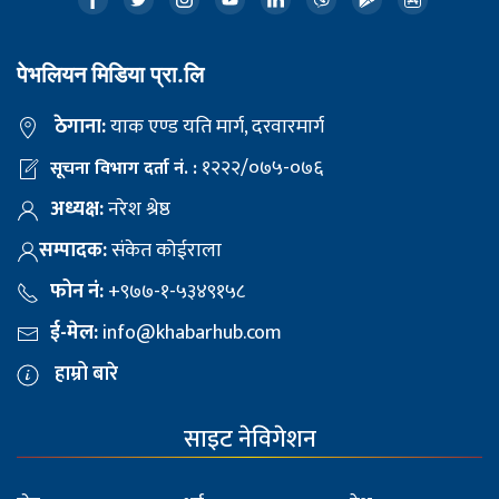
पेभलियन मिडिया प्रा.लि
ठेगाना:
याक एण्ड यति मार्ग, दरवारमार्ग
१२२२/०७५-०७६
सूचना विभाग दर्ता नं. :
अध्यक्ष:
नरेश श्रेष्ठ
सम्पादक:
संकेत कोईराला
फोन नं:
+९७७-१-५३४९१५८
ई-मेल:
info@khabarhub.com
हाम्रो बारे
साइट नेविगेशन