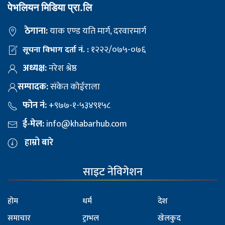
पेभलियन मिडिया प्रा.लि
ठेगाना:
याक एण्ड यति मार्ग, दरवारमार्ग
१२२२/०७५-०७६
सूचना विभाग दर्ता नं. :
अध्यक्ष:
नरेश श्रेष्ठ
सम्पादक:
संकेत कोईराला
फोन नं:
+९७७-१-५३४९१५८
ई-मेल:
info@khabarhub.com
हाम्रो बारे
साइट नेविगेशन
होम
धर्म
देश
समाचार
ट्राभल
खेलकुद