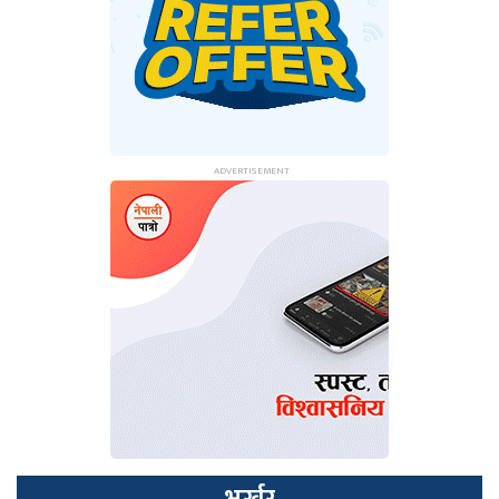
भर्खर