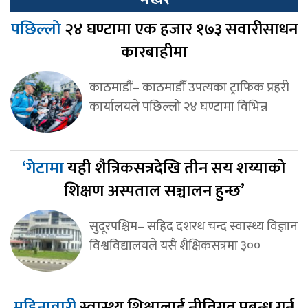
पछिल्लो
२४ घण्टामा एक हजार १७३ सवारीसाधन
कारबाहीमा
काठमाडौं– काठमाडौँ उपत्यका ट्राफिक प्रहरी
कार्यालयले पछिल्लो २४ घण्टामा विभिन्न
‘गेटामा
यही शैत्रिकसत्रदेखि तीन सय शय्याको
शिक्षण अस्पताल सञ्चालन हुन्छ’
सुदूरपश्चिम– सहिद दशरथ चन्द स्वास्थ्य विज्ञान
विश्वविद्यालयले यसै शैक्षिकसत्रमा ३००
महिनावारी
स्वास्थ्य शिक्षालाई नीतिगत प्रबन्ध गर्न