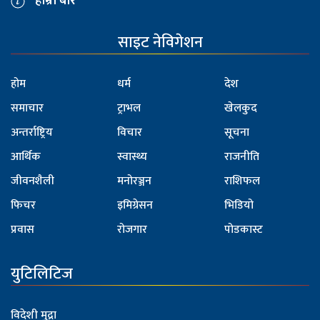
हाम्रो बारे
साइट नेविगेशन
होम
धर्म
देश
समाचार
ट्राभल
खेलकुद
अन्तर्राष्ट्रिय
विचार
सूचना
आर्थिक
स्वास्थ्य
राजनीति
जीवनशैली
मनोरञ्जन
राशिफल
फिचर
इमिग्रेसन
भिडियो
प्रवास
रोजगार
पोडकास्ट
युटिलिटिज
विदेशी मुद्रा