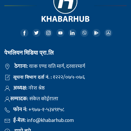
पेभलियन मिडिया प्रा.लि
ठेगाना:
याक एण्ड यति मार्ग, दरवारमार्ग
१२२२/०७५-०७६
सूचना विभाग दर्ता नं. :
अध्यक्ष:
नरेश श्रेष्ठ
सम्पादक:
संकेत कोईराला
फोन नं:
+९७७-१-५३४९१५८
ई-मेल:
info@khabarhub.com