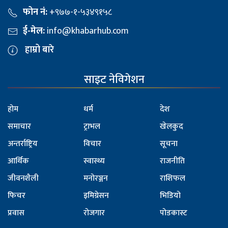
फोन नं:
+९७७-१-५३४९१५८
ई-मेल:
info@khabarhub.com
हाम्रो बारे
साइट नेविगेशन
होम
धर्म
देश
समाचार
ट्राभल
खेलकुद
अन्तर्राष्ट्रिय
विचार
सूचना
आर्थिक
स्वास्थ्य
राजनीति
जीवनशैली
मनोरञ्जन
राशिफल
फिचर
इमिग्रेसन
भिडियो
प्रवास
रोजगार
पोडकास्ट