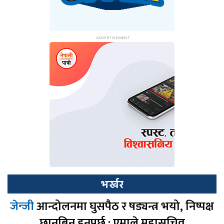
भर्खर
जेन्जी
आन्दोलनमा घुसपैठ र षड्यन्त्र भयो, निष्पक्ष
छानबिन हुनुपर्छ : एमाले महासचिव