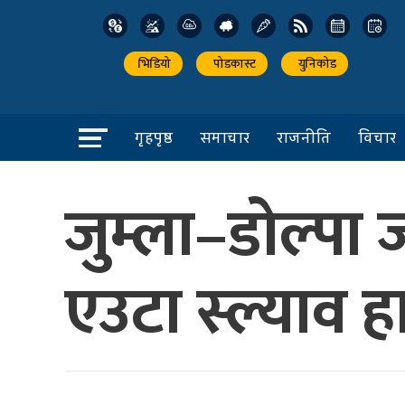
भिडियो
पोडकास्ट
युनिकोड
गृहपृष्ठ
समाचार
राजनीति
विचार
जुम्ला–डोल्पा ज
एउटा स्ल्याव ह