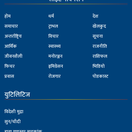
होम
धर्म
देश
समाचार
ट्राभल
खेलकुद
अन्तर्राष्ट्रिय
विचार
सूचना
आर्थिक
स्वास्थ्य
राजनीति
जीवनशैली
मनोरञ्जन
राशिफल
फिचर
इमिग्रेसन
भिडियो
प्रवास
रोजगार
पोडकास्ट
युटिलिटिज
विदेशी मुद्रा
सुन/चाँदी
हावा गुणस्तर सूचकांक