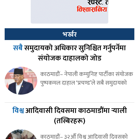
भर्खर
सबै
समुदायको अधिकार सुनिश्चित गर्नुपर्नेमा
संयोजक दाहालको जोड
काठमाडौं– नेपाली कम्युनिष्ट पार्टीका संयोजक
पुष्पकमल दाहाल ‘प्रचण्ड’ले सबै समुदायको
विश्व
आदिवासी दिवसमा काठमाडौंमा र्‍याली
(तस्बिरहरू)
काठमाडौं– ३२औँ विश्व आदिवासी दिवसको