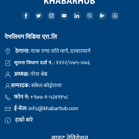
पेभलियन मिडिया प्रा.लि
ठेगाना:
याक एण्ड यति मार्ग, दरवारमार्ग
१२२२/०७५-०७६
सूचना विभाग दर्ता नं. :
अध्यक्ष:
नरेश श्रेष्ठ
सम्पादक:
संकेत कोईराला
फोन नं:
+९७७-१-५३४९१५८
ई-मेल:
info@khabarhub.com
हाम्रो बारे
साइट नेविगेशन