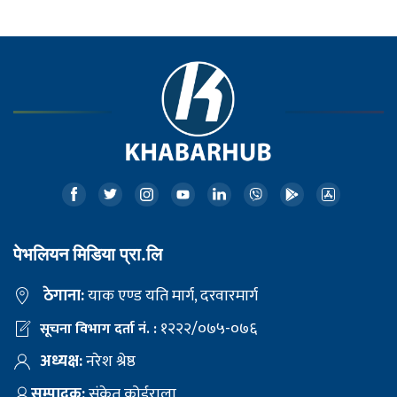
पेभलियन मिडिया प्रा.लि
ठेगाना:
याक एण्ड यति मार्ग, दरवारमार्ग
१२२२/०७५-०७६
सूचना विभाग दर्ता नं. :
अध्यक्ष:
नरेश श्रेष्ठ
सम्पादक:
संकेत कोईराला