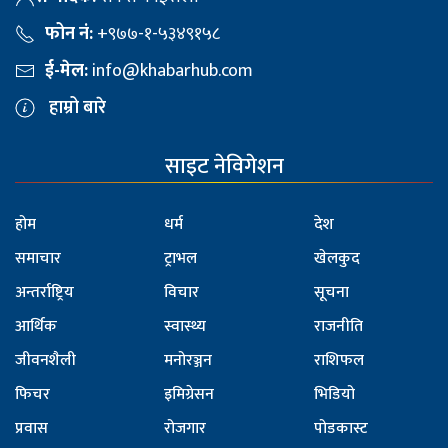
फोन नं:
+९७७-१-५३४९१५८
ई-मेल:
info@khabarhub.com
हाम्रो बारे
साइट नेविगेशन
होम
धर्म
देश
समाचार
ट्राभल
खेलकुद
अन्तर्राष्ट्रिय
विचार
सूचना
आर्थिक
स्वास्थ्य
राजनीति
जीवनशैली
मनोरञ्जन
राशिफल
फिचर
इमिग्रेसन
भिडियो
प्रवास
रोजगार
पोडकास्ट