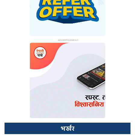
भर्खर