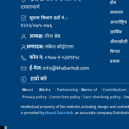
होम
दरवारमार्ग
समाचार
सूचना विभाग दर्ता नं. :
अन्तर्राष्ट्रिय
१२२२/०७५-०७६
आर्थिक
अध्यक्ष:
नरेश श्रेष्ठ
जीवनशैली
सम्पादक:
संकेत कोईराला
फिचर
फोन नं:
+९७७-१-५३४९१५८
प्रवास
ई-मेल:
info@khabarhub.com
हाम्रो बारे
About Us
Media Kit
Partnership
Terms of Us
Contribution
Privacy policy
Correction policy
Fact-checking policy
Ow
Intellectual property of this website, including design and conten
is provided by
Nepal Data Hub,
an associate company. Distribution
0