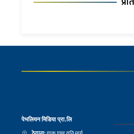
प्रत
पेभलियन मिडिया प्रा.लि
ठेगाना:
याक एण्ड यति मार्ग,