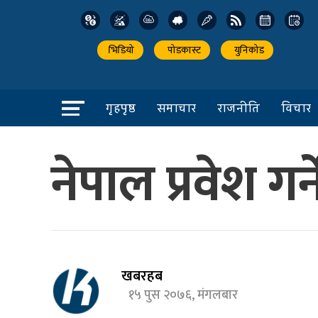
भिडियो
पोडकास्ट
युनिकोड
गृहपृष्ठ
समाचार
राजनीति
विचार
नेपाल प्रवेश ग
खबरहब
१५ पुस २०७६, मंगलबार