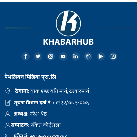
पेभलियन मिडिया प्रा.लि
ठेगाना:
याक एण्ड यति मार्ग, दरवारमार्ग
१२२२/०७५-०७६
सूचना विभाग दर्ता नं. :
अध्यक्ष:
नरेश श्रेष्ठ
सम्पादक:
संकेत कोईराला
फोन नं:
+९७७-१-५३४९१५८