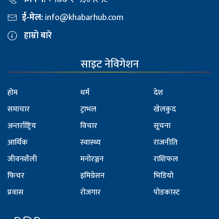
ई-मेल:
info@khabarhub.com
हाम्रो बारे
साइट नेविगेशन
होम
धर्म
देश
समाचार
ट्राभल
खेलकुद
अन्तर्राष्ट्रिय
विचार
सूचना
आर्थिक
स्वास्थ्य
राजनीति
जीवनशैली
मनोरञ्जन
राशिफल
फिचर
इमिग्रेसन
भिडियो
प्रवास
रोजगार
पोडकास्ट