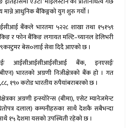
 इतिहासमा एउटा ‘माइलस्टोन’को प्रतिनिधित्व गर्छ
य मान्ने आधुनिक बैंकिङ्गको युग शुरु गर्यो ।
सीआईसीआई बैंकले भारतमा ५२२८ शाखा तथा १५१५९
बैंकिङ र फोन बैंकिङ लगायत मल्टि–च्यानल डेलिभरी
हक ९कस्टुमर बेस०लाई सेवा दिदै आएको छ ।
सईः आईसीआईसीआईसीआई बैंक, इनएसईः
 भारतको अग्रणी निजीक्षेत्रको बैंक हो । गत
 १२,८८, १९० करोड भारतीय रुपैयांबराबरको छ ।
रका अग्रणी इन्स्योरेन्स (बीमा), एसेट म्यानेजमेन्ट
 (धितोपत्र दलाल) कम्पनीहरुका साथै देशकै सबैभन्दा
ा साथै १५ देशमा यसको उपस्थिती रहेको छ ।