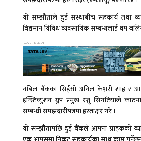
समझदारीपत्रमा हस्तारक्षर (एमओयू) भएको छ ।
यो सम्झौताले दुई संस्थाबीच सहकार्य तथा व्याप
विद्यमान विविध व्यवसायिक सम्बन्धलाई थप बलियो ब
नबिल बैंकका सिईओ अनिल केशरी शाह र आ
इन्स्टिच्युशन ग्रुप प्रमुख रञ्जु सिगटियाले का
सम्बन्धी समझदारीपत्रमा हस्ताक्षर गरे ।
यो सम्झौतापछि दुई बैंकले आफ्ना ग्राहकको व्य
एक आपसमा निकट सहकार्यका साथ काम गर्नेछन