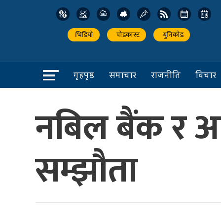
भिडियो
पोडकास्ट
युनिकोड
गृहपृष्ठ
समाचार
राजनीति
विचार
नबिल बैंक र
सम्झौता