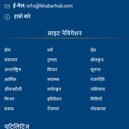
ई-मेल:
info@khabarhub.com
हाम्रो बारे
साइट नेविगेशन
होम
धर्म
देश
समाचार
ट्राभल
खेलकुद
अन्तर्राष्ट्रिय
विचार
सूचना
आर्थिक
स्वास्थ्य
राजनीति
जीवनशैली
मनोरञ्जन
राशिफल
फिचर
इमिग्रेसन
भिडियो
प्रवास
रोजगार
पोडकास्ट
युटिलिटिज