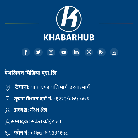
पेभलियन मिडिया प्रा.लि
ठेगाना:
याक एण्ड यति मार्ग, दरवारमार्ग
१२२२/०७५-०७६
सूचना विभाग दर्ता नं. :
अध्यक्ष:
नरेश श्रेष्ठ
सम्पादक:
संकेत कोईराला
फोन नं:
+९७७-१-५३४९१५८